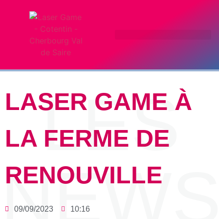
LES
LASER GAME À
LA FERME DE
NEW
RENOUVILLE
09/09/2023
10:16